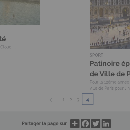
té
Cloud. ...
SPORT
Patinoire ép
de Ville de 
Pour la 12éme année 
ville de Paris pour l’i
Page
Page
1
Page
2
Page
3
Page
4
précédente
courante
Partager la page sur
Share
Facebook
Twitter
LinkedIn