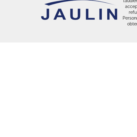
l’audi
accept
refu
Personn
obten
Jaulin S.A.S.
ZA de la Butte au Berger
10 rue Lindbergh
91380 CHILLY-MAZARIN - FRANCE
Tél : 01 69 79 20 20
Mail :
commercial@jaulin.com
Une entreprise
certifiée ISO 20121
Une entreprise du
Groupe GL events