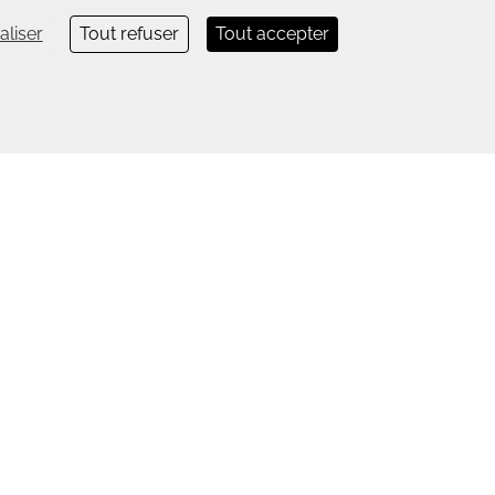
aliser
Tout refuser
Tout accepter
En 1 clic
Télécharger la documentation technique
Télécharger les inspirations événementielles 2019
Documentation