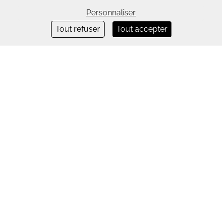
Personnaliser
Tout refuser
Tout accepter
Jaulin S.A.S.
ZA de la Butte au Berger
10 rue Lindbergh
91380 CHILLY-MAZARIN - FRANCE
Tél : 01 69 79 20 20
Mail :
commercial@jaulin.com
Une entreprise certifiée ISO 20121
Une entreprise du Groupe GL events