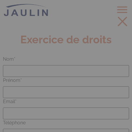
Aller
Panneau de gestion des cookies
au
contenu
principal
Exercice de droits
Nom
Prénom
Email
Téléphone